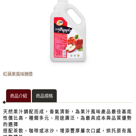
濃縮果汁
福樹
品全
紅蘋果風味糖漿
芒果風味糖漿
百香果風味糖漿
水蜜桃風味糖漿
紅蘋果風味糖漿
柳橙風味糖漿
荔枝風味糖漿
商品介紹
商品規格
葡萄風味糖漿
奇豆
天然果汁調配而成，香氣清新，為果汁風味產品最佳基底
性價比高，種類多元、用途廣泛，為最具成本與品質優勢
冷熱飲機專用粉料
的選擇
搭配茶飲、咖啡或冰沙，增添豐厚層次口感，烘托原有風
餐飲專用果醋